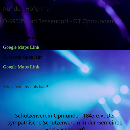
Auf den Höfen 19
D-59505 Bad Sassendorf - OT Opmünden
Unser Festplatz:
Google Maps Link
Grasrock Open Air
:
Google Maps Link
Wir sehen uns - bis bald!
Schützenverein Opmünden 1843 e.V. Der
sympathische Schützenverein in der Gemeinde
Bad Sassendorf!