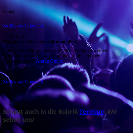
News
Zurück zur Übersicht
11.05.2026
Mitglied werden jetzt online möglich!
Interessiert, Mitglied unseres Schützenverein zu werden?
Den Antrag könnt ihr ab sofort auch online abgeben!
Hier ist der Link:
Antrag Online
Zurück zur Übersicht
Schaut auch in die Rubrik
Termine
! Wir
sehen uns!